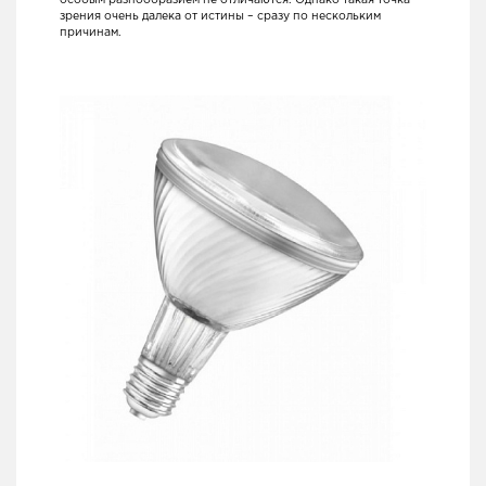
особым разнообразием не отличаются. Однако такая точка
зрения очень далека от истины – сразу по нескольким
причинам.