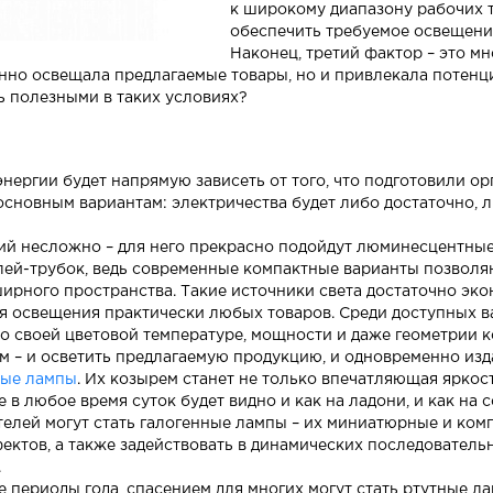
к широкому диапазону рабочих т
обеспечить требуемое освещени
Наконец, третий фактор – это м
нно освещала предлагаемые товары, но и привлекала потенц
ь полезными в таких условиях?
нергии будет напрямую зависеть от того, что подготовили о
основным вариантам: электричества будет либо достаточно, л
ий несложно – для него прекрасно подойдут люминесцентные
лей-трубок, ведь современные компактные варианты позволя
ширного пространства. Такие источники света достаточно эк
я освещения практически любых товаров. Среди доступных в
о своей цветовой температуре, мощности и даже геометрии к
м – и осветить предлагаемую продукцию, и одновременно из
ные лампы
. Их козырем станет не только впечатляющая яркост
в любое время суток будет видно и как на ладони, и как на 
елей могут стать галогенные лампы – их миниатюрные и ком
ктов, а также задействовать в динамических последователь
.
 периоды года, спасением для многих могут стать ртутные л