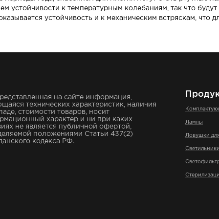
нем устойчивости к температурным колебаниям, так что будут
оказывается устойчивость и к механическим встряскам, что д
Проду
редставленная на сайте информация,
щаяся технических характеристик, наличия
Комплекту
ладе, стоимости товаров, носит
рмационный характер и ни при каких
Лампы
иях не является публичной офертой,
деляемой положениями Статьи 437(2)
Ловушки дл
анского кодекса РФ.
Светильник
Светофильт
Стерилизаци