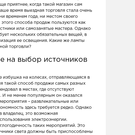
еще приятнее, когда такой магазин сам
наше время выездная торговля стала очень
ни временем года, ни местом своего
этого способа продаж пользуются как
астники или самозанятые мастера. Однако
бует нескольких обязательных вещей, в
низация ее освещения. Какие же лампы
дной торговли?
е на выбор источников
не избушка на колесах, отправляющаяся в
мя такой способ продажи самых разных
ндовал в местах, где отсутствуют
. И не менее популярным он оказался
 мероприятия – развлекательные или
ономность здесь требуется редко. Однако
в владелец, это возможная
спользования электроэнергии.
глогодичность таких мероприятий. Это
точники света должны быть приспособлены