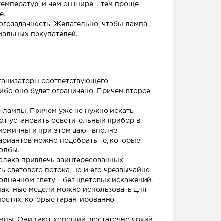
емператур, и чем он шире – тем проще
е.
ногозадачность. Желательно, чтобы лампа
иальных покупателей.
рганизаторы соответствующего
ибо оно будет ограничено. Причем второе
 лампы. Причем уже не нужно искать
ют установить осветительный прибор в
ономичны и при этом дают вполне
ариантов можно подобрать те, которые
олбы.
далека привлечь заинтересованных
ь светового потока, но и его чрезвычайно
солнечном свету – без цветовых искажений.
пактные модели можно использовать для
ностях, которые гарантированно
ампы. Они дают хороший, достаточно яркий