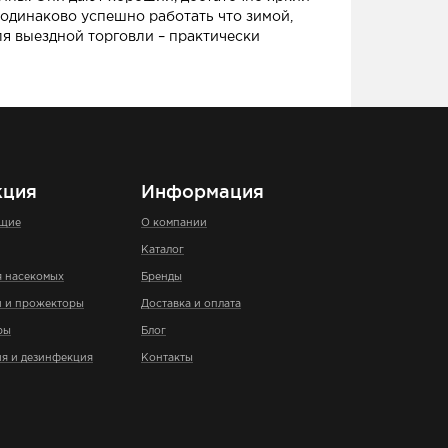
 одинаково успешно работать что зимой,
ля выездной торговли – практически
кция
Информация
ющие
О компании
Каталог
я насекомых
Бренды
и и прожекторы
Доставка и оплата
ры
Блог
я и дезинфекция
Контакты