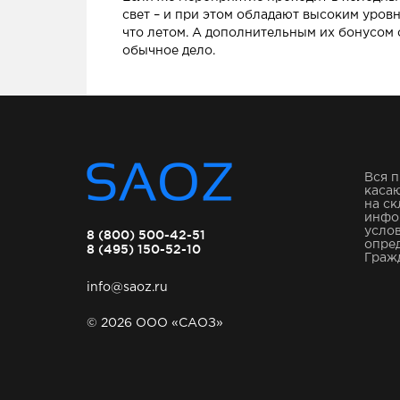
свет – и при этом обладают высоким уров
что летом. А дополнительным их бонусом 
обычное дело.
Вся п
касаю
на ск
инфо
услов
8 (800) 500-42-51
опре
8 (495) 150-52-10
Гражд
info@saoz.ru
© 2026 ООО «САОЗ»