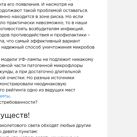
та его появления. И несмотря на
родолжают такой проблемой оставаться.
нно находится в зоне риска. Но если
ыло практически невозможно, то в наши
ротивостоять возбудителям инфекций.
одов противодействия и профилактики –
ала, что самый эффективный вариант
е надежный способ уничтожения микробов
й модели УФ-лампы не подлежит никакому
овной части патогенной микрофлоры
кунды, а при достаточно длительной
ой очистки. Но разные источники
емонстрировали неодинаковую
го рейтинга одно из ведущих мест
ампы
.
остребованности?
уществ!
иолетового света обходят любые другие
о девяти пунктам: