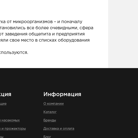
ха от микроорганизмов – и поначалу
становились все более очевидными, сфера
ют заведения общепита и предприятия
яли свое место в списках оборудования
спользуются.
кция
Информация
ющие
О компании
Каталог
я насекомых
Бренды
и и прожекторы
Доставка и оплата
ры
Блог