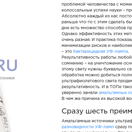
проблемой человечества с момен
колоссальные успехи науки – п
Абсолютно каждый из нас постоя
раньше что-то с этим сделать б
дни есть множество способов п
Однако эффективность этих мет
очень разная. И практика показ
минимизации рисков и наиболе
– это
бактерицидная УФ-лампа
.
Результативность работы любо
сомнению – на уничтожение осн
этому свету нужны буквально се
обработке можно добиться полн
ультрафиолетового света прод
результативность. И в ТОПе тако
уверенно заняли
амальгамные л
В чем же причина их высокой в
Сразу шесть преим
Амальгамные источники ультраф
разновидности УФ-ламп
сразу п