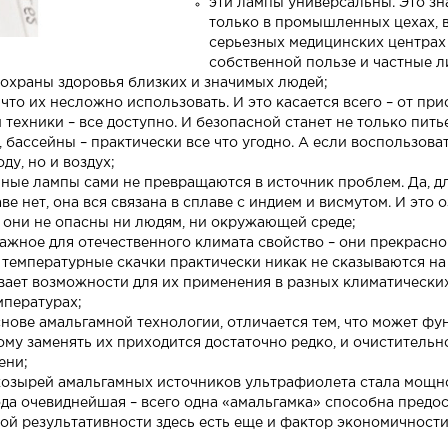
эти лампы универсальны. Это зн
только в промышленных цехах, в
серьезных медицинских центрах 
собственной пользе и частные л
охраны здоровья близких и значимых людей;
что их несложно использовать. И это касается всего – от при
 техники – все доступно. И безопасной станет не только пит
, бассейны – практически все что угодно. А если воспольз
ду, но и воздух;
ные лампы сами не превращаются в источник проблем. Да, д
ве нет, она вся связана в сплаве с индием и висмутом. И это о
 они не опасны ни людям, ни окружающей среде;
 важное для отечественного климата свойство – они прекрас
– температурные скачки практически никак не сказываются н
ывает возможности для их применения в разных климатически
мпературах;
снове амальгамной технологии, отличается тем, что может фу
ому заменять их приходится достаточно редко, и очиститель
ени;
козырей амальгамных источников ультрафиолета стала мощно
да очевиднейшая – всего одна «амальгамка» способна предост
й результативности здесь есть еще и фактор экономичности 