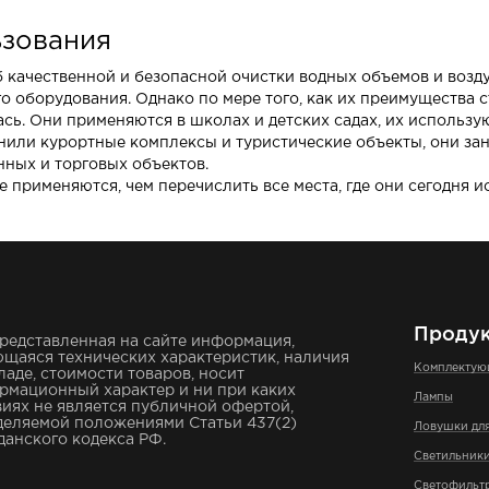
зования
 качественной и безопасной очистки водных объемов и возду
о оборудования. Однако по мере того, как их преимущества 
ь. Они применяются в школах и детских садах, их использу
или курортные комплексы и туристические объекты, они зан
ных и торговых объектов.
не применяются, чем перечислить все места, где они сегодня и
Проду
редставленная на сайте информация,
щаяся технических характеристик, наличия
Комплекту
ладе, стоимости товаров, носит
рмационный характер и ни при каких
Лампы
иях не является публичной офертой,
деляемой положениями Статьи 437(2)
Ловушки дл
анского кодекса РФ.
Светильник
Светофильт