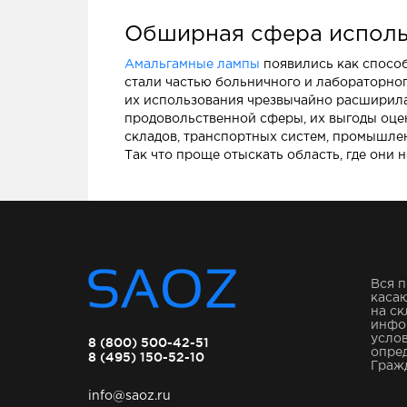
Обширная сфера исполь
Амальгамные лампы
появились как способ
стали частью больничного и лабораторног
их использования чрезвычайно расширилас
продовольственной сферы, их выгоды оцен
складов, транспортных систем, промышлен
Так что проще отыскать область, где они 
Вся п
касаю
на ск
инфо
услов
8 (800) 500-42-51
опре
8 (495) 150-52-10
Гражд
info@saoz.ru