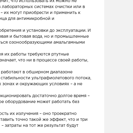
ачит, что использовать их можно не
 лабораторных системах очистки или в
– их могут приобрести и применить к
ица для антимикробной и
обретения и установки до эксплуатации. И
ьевая и бытовая вода, но и промышленные
оваться озонообразующими амальгамными
ля их работы требуются ртутные
значает, что ни в процессе своей работы,
но работают в обширном диапазоне
а стабильности ультрафиолетового потока,
х зонах и окружающих условиях – а не
нкционировать достаточно долгое время –
ное оборудование может работать без
сть их излучения – оно троекратно
авить точно такой же эффект, что и три
– затраты на тот же результат будут