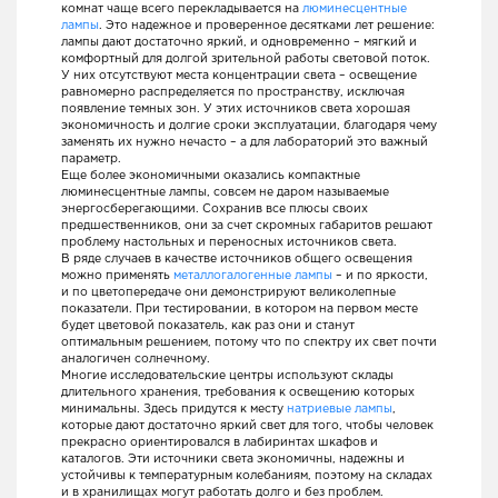
комнат чаще всего перекладывается на
люминесцентные
лампы
. Это надежное и проверенное десятками лет решение:
лампы дают достаточно яркий, и одновременно – мягкий и
комфортный для долгой зрительной работы световой поток.
У них отсутствуют места концентрации света – освещение
равномерно распределяется по пространству, исключая
появление темных зон. У этих источников света хорошая
экономичность и долгие сроки эксплуатации, благодаря чему
заменять их нужно нечасто – а для лабораторий это важный
параметр.
Еще более экономичными оказались компактные
люминесцентные лампы, совсем не даром называемые
энергосберегающими. Сохранив все плюсы своих
предшественников, они за счет скромных габаритов решают
проблему настольных и переносных источников света.
В ряде случаев в качестве источников общего освещения
можно применять
металлогалогенные лампы
– и по яркости,
и по цветопередаче они демонстрируют великолепные
показатели. При тестировании, в котором на первом месте
будет цветовой показатель, как раз они и станут
оптимальным решением, потому что по спектру их свет почти
аналогичен солнечному.
Многие исследовательские центры используют склады
длительного хранения, требования к освещению которых
минимальны. Здесь придутся к месту
натриевые лампы
,
которые дают достаточно яркий свет для того, чтобы человек
прекрасно ориентировался в лабиринтах шкафов и
каталогов. Эти источники света экономичны, надежны и
устойчивы к температурным колебаниям, поэтому на складах
и в хранилищах могут работать долго и без проблем.