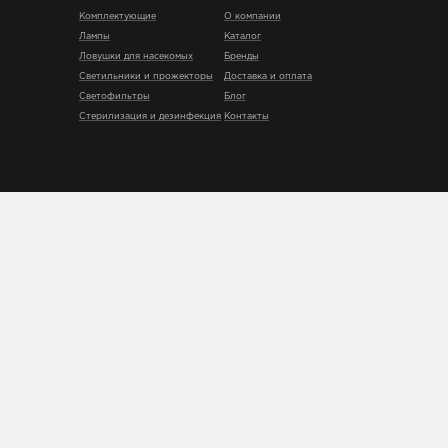
Комплектующие
О компании
Лампы
Каталог
Ловушки для насекомых
Бренды
Светильники и прожекторы
Доставка и оплата
Светофильтры
Блог
Стерилизация и дезинфекция
Контакты