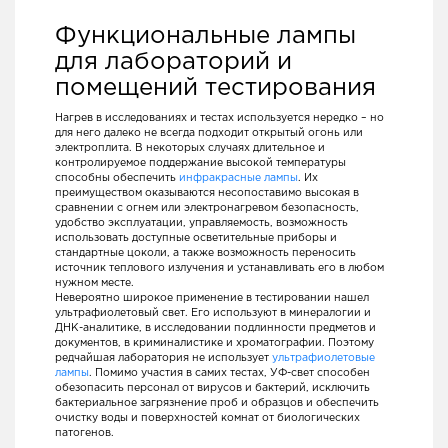
Функциональные лампы
для лабораторий и
помещений тестирования
Нагрев в исследованиях и тестах используется нередко – но
для него далеко не всегда подходит открытый огонь или
электроплита. В некоторых случаях длительное и
контролируемое поддержание высокой температуры
способны обеспечить
инфракрасные лампы
. Их
преимуществом оказываются несопоставимо высокая в
сравнении с огнем или электронагревом безопасность,
удобство эксплуатации, управляемость, возможность
использовать доступные осветительные приборы и
стандартные цоколи, а также возможность переносить
источник теплового излучения и устанавливать его в любом
нужном месте.
Невероятно широкое применение в тестировании нашел
ультрафиолетовый свет. Его используют в минералогии и
ДНК-аналитике, в исследовании подлинности предметов и
документов, в криминалистике и хроматографии. Поэтому
редчайшая лаборатория не использует
ультрафиолетовые
лампы
. Помимо участия в самих тестах, УФ-свет способен
обезопасить персонал от вирусов и бактерий, исключить
бактериальное загрязнение проб и образцов и обеспечить
очистку воды и поверхностей комнат от биологических
патогенов.