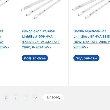
ая
Лампа амальгамная
Лампа амальгамная
A
LightBest GPHHVA
LightBest GPHVA 881
3A
971D28 235W 3,1A (SLF
110W 1,9A (SLF 2881, P
260W)
2890, P-28240W)
28130W)
под заказ
под заказ
2
3
4
5
Вперед