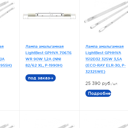
ая
Лампа амальгамная
Лампа амальгамная
LightBest GPHVA 706T6
LightBest GPHHVA
,1A
WR 90W 1,2A (NNI
1512D32 325W 3,5A
1955H)
82/62 XL, P-1990H)
(ECO-RAY ELR-30, P-
32325WE)
под заказ
25 390 руб.
/шт.
Подробнее