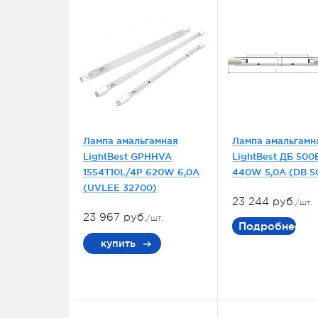
Лампа амальгамная
Лампа амальгамн
LightBest GPHHVA
LightBest ДБ 500
1554T10L/4P 620W 6,0A
440W 5,0A (DB 5
(UVLEE 32700)
23 244 руб.
/шт.
23 967 руб.
/шт.
Подробнее
купить