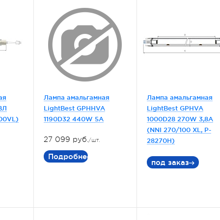
ая
Лампа амальгамная
Лампа амальгамная
ВЛ
LightBest GPHHVA
LightBest GPHVA
00VL)
1190D32 440W 5A
1000D28 270W 3,8A
(NNI 270/100 XL, P-
27 099 руб.
28270H)
/шт.
Подробнее
под заказ