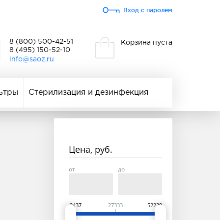
Вход с паролем
8 (800) 500-42-51
Корзина пуста
8 (495) 150-52-10
info@saoz.ru
ьтры
Стерилизация и дезинфекция
Цена, руб.
от
до
2437
27333
52229