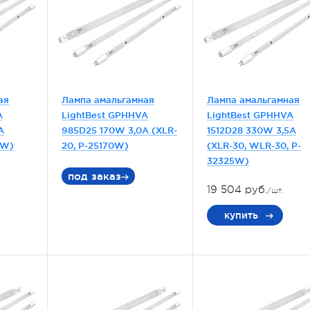
ая
Лампа амальгамная
Лампа амальгамная
A
LightBest GPHHVA
LightBest GPHHVA
A
985D25 170W 3,0A (XLR-
1512D28 330W 3,5A
0W)
20, P-25170W)
(XLR-30, WLR-30, P-
32325W)
под заказ
19 504 руб.
/шт.
купить