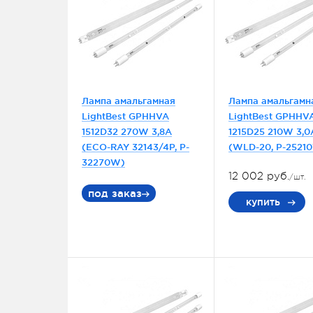
Лампа амальгамная
Лампа амальгамн
LightBest GPHHVA
LightBest GPHHV
1512D32 270W 3,8A
1215D25 210W 3,0
(ECO-RAY 32143/4P, P-
(WLD-20, P-2521
32270W)
12 002 руб.
/шт.
под заказ
купить