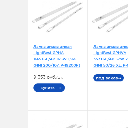
Лампа амальгамная
Лампа амальгамн
LightBest GPHA
LightBest GPHVA
1145T6L/4P 165W 1,9A
357T6L/4P 57W 2
(NNI 200/107, P-19200P)
(NNI 50/26 XL, P-
9 353 руб.
под заказ
/шт.
купить