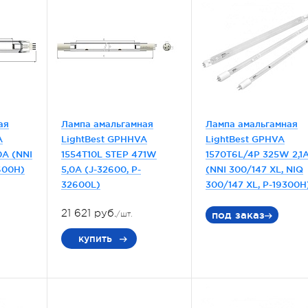
ая
Лампа амальгамная
Лампа амальгамная
A
LightBest GPHHVA
LightBest GPHVA
0A (NNI
1554T10L STEP 471W
1570T6L/4P 325W 2,1
600H)
5,0A (J-32600, P-
(NNI 300/147 XL, NIQ
32600L)
300/147 XL, P-19300H
21 621 руб.
под заказ
/шт.
купить