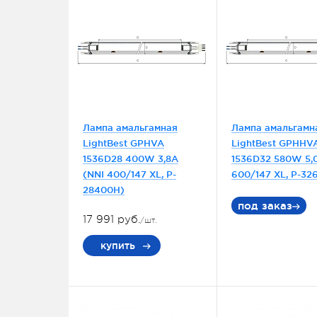
Лампа амальгамная
Лампа амальгамн
LightBest GPHVA
LightBest GPHHV
1536D28 400W 3,8A
1536D32 580W 5,
(NNI 400/147 XL, P-
600/147 XL, P-32
28400H)
под заказ
17 991 руб.
/шт.
купить