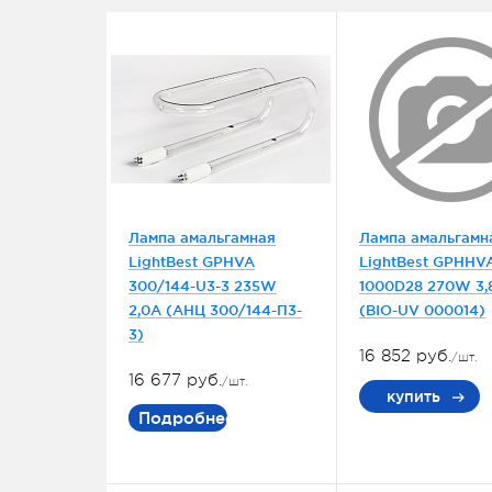
Лампа амальгамная
Лампа амальгамн
LightBest GPHVA
LightBest GPHHV
300/144-U3-3 235W
1000D28 270W 3,
2,0A (АНЦ 300/144-П3-
(BIO-UV 000014)
3)
16 852 руб.
/шт.
16 677 руб.
/шт.
купить
Подробнее