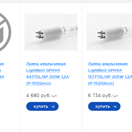
ая
Лампа амальгамная
Лампа амальгамная
A
LightBest GPHVA
LightBest GPHVA
8A
947T5L/4P 120W 1,2A
1577T5L/4P 205W 1,2
(P-15122eco)
(P-15202eco)
4 680 руб.
6 734 руб.
/шт.
/шт.
купить
купить