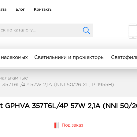
лата
Блог
Контакты
 насекомых
Светильники и прожекторы
Светофил
мальгамные
 357T6L/4P 57W 2,1A (NNI 50/26 XL, P-1955H)
t GPHVA 357T6L/4P 57W 2,1A (NNI 50/26
Под заказ