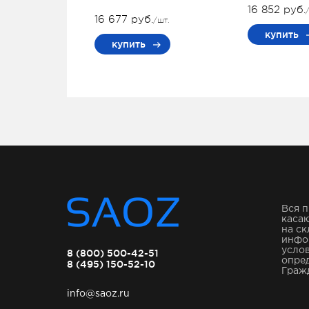
16 852 руб.
16 677 руб.
/шт.
купить
купить
Вся п
касаю
на ск
инфо
услов
8 (800) 500-42-51
опре
8 (495) 150-52-10
Гражд
info@saoz.ru