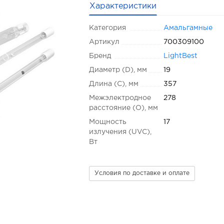
Характеристики
Категория
Амальгамные
Артикул
700309100
Бренд
LightBest
Диаметр (D), мм
19
Длина (C), мм
357
Межэлектродное
278
расстояние (O), мм
Мощность
17
излучения (UVC),
Вт
Условия по доставке и оплате