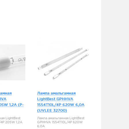
гамная
Лампа амальгамная
HVA
LightBest GPHHVA
05W 1,2A (P-
1554T10L/4P 620W 6,0A
(UVLEE 32700)
ая LightBest
Лампа амальгамная LightBest
4P 205W 1,2A
GPHHVA 1554T10L/4P 620W
6,0A