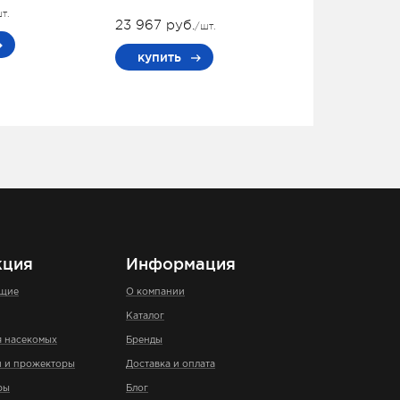
т.
23 967 руб.
/шт.
купить
кция
Информация
ющие
О компании
Каталог
я насекомых
Бренды
и и прожекторы
Доставка и оплата
ры
Блог