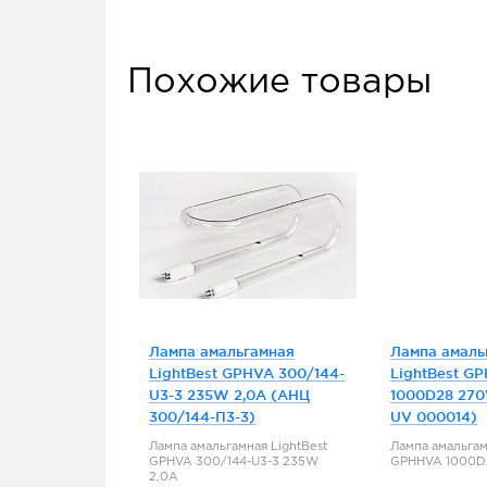
Похожие товары
Лампа амальгамная
Лампа амаль
LightBest GPHVA 300/144-
LightBest G
U3-3 235W 2,0A (АНЦ
1000D28 270
300/144-П3-3)
UV 000014)
Лампа амальгамная LightBest
Лампа амальгам
GPHVA 300/144-U3-3 235W
GPHHVA 1000D
2,0A