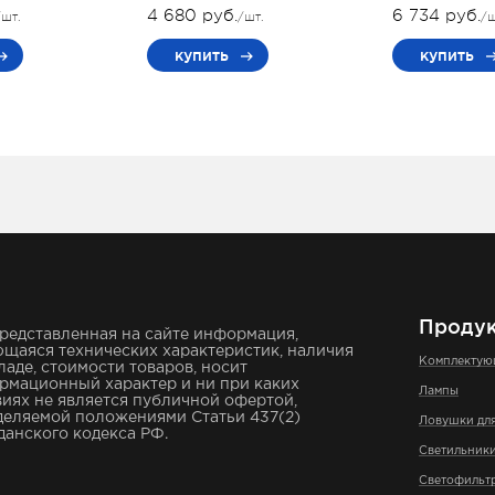
4 680 руб.
6 734 руб.
/шт.
/шт.
/ш
купить
купить
Проду
редставленная на сайте информация,
щаяся технических характеристик, наличия
Комплекту
ладе, стоимости товаров, носит
рмационный характер и ни при каких
Лампы
иях не является публичной офертой,
деляемой положениями Статьи 437(2)
Ловушки дл
анского кодекса РФ.
Светильник
Светофильт