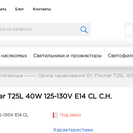
лата
Блог
Контакты
 насекомых
Светильники и прожекторы
Светофил
алогенные
Лампа накаливания Dr. Fischer T25L 40
er T25L 40W 125-130V E14 CL C.H.
Под заказ
Характеристики