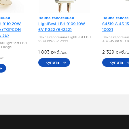
енная
Лампа галогенная
Лампа галог
H 9110 20W
LightBest LBH 9109 10W
64319 A 45-1
e (TOPCON
6V PG22 (64222)
100X1
E 3E)
Лампа галогенная LightBest LBH
Лампа галогенн
9109 10W 6V PG22
A 45-15 PK30D 
ая LightBest LBH
 Flange
1 803 руб.
2 329 руб.
/шт.
/ш
шт.
купить
купить