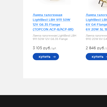
Лампа галогенная
Лампа галог
LightBest LBH 9111 50W
LightBest LB
12V G6.35 Flange
6V G4 Flang
(TOPCON ACP-8/ACP-8R)
6V 20W SL 1
Лампа галогенная LightBest LBH
Лампа галогенн
9111 50W 12V G6.35 Flange
9110 20W 6V G4
3 105 руб.
2 846 руб.
/шт.
/
купить
купить