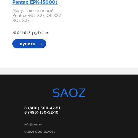
Pentax EPK-i5000)
Модуль ксеноновый
Pentax ROL-X27, OL-X27,
ROL-X27-1
352 553 руб.
/шт.
купить
8 (800) 500-42-51
8 (495) 150-52-10
info@saoz.ru
© 2026 ООО «САОЗ»