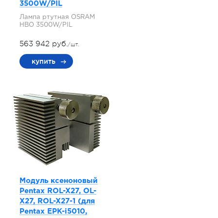
3500W/PIL
Лампа ртутная OSRAM
HBO 3500W/PIL
563 942 руб.
/шт.
купить
Модуль ксеноновый
Pentax ROL-X27, OL-
X27, ROL-X27-1 (для
Pentax EPK-i5010,