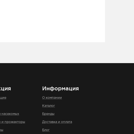
кция
Информация
ющие
О компании
Каталог
я насекомых
Бренды
и и прожекторы
Доставка и оплата
ры
Блог