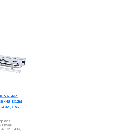
атор для
вания воды
E-014, UV-
ор для
ия воды
14, UV-1GPM,