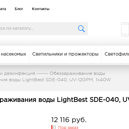
лата
Блог
Контакты
 насекомых
Светильники и прожекторы
Светофил
и дезинфекция
Обеззараживание воды
ния воды LightBest SDE-040, UV-12GPM, 1x40W
араживания воды LightBest SDE-040, U
12 116 руб.
Под заказ