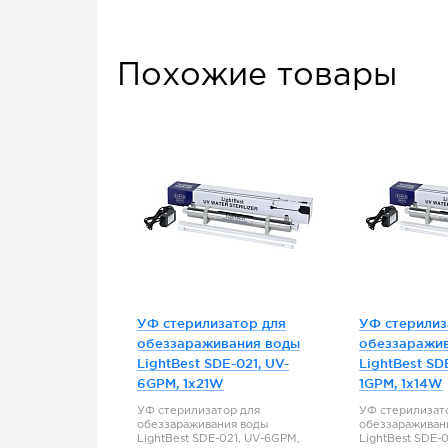
Похожие товары
УФ стерилизатор для
УФ стерилиз
обеззараживания воды
обеззаражи
LightBest SDE-021, UV-
LightBest SD
6GPM, 1x21W
1GPM, 1x14W
УФ стерилизатор для
УФ стерилизат
обеззараживания воды
обеззараживан
LightBest SDE-021, UV-6GPM,
LightBest SDE-0