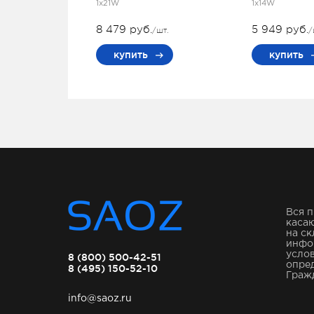
1x21W
1x14W
8 479 руб.
5 949 руб.
/шт.
/
купить
купить
Вся п
касаю
на ск
инфо
услов
8 (800) 500-42-51
опре
8 (495) 150-52-10
Гражд
info@saoz.ru