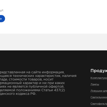
шт.
Проду
редставленная на сайте информация,
щаяся технических характеристик, наличия
Комплекту
ладе, стоимости товаров, носит
рмационный характер и ни при каких
Лампы
иях не является публичной офертой,
деляемой положениями Статьи 437(2)
Ловушки дл
анского кодекса РФ.
Светильник
Светофильт