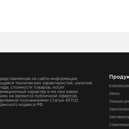
Проду
редставленная на сайте информация,
щаяся технических характеристик, наличия
Комплекту
ладе, стоимости товаров, носит
рмационный характер и ни при каких
Лампы
иях не является публичной офертой,
деляемой положениями Статьи 437(2)
Ловушки дл
анского кодекса РФ.
Светильник
Светофильт
Стерилизаци