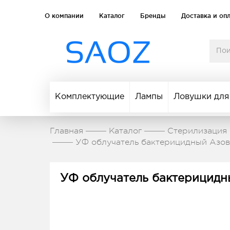
О компании
Каталог
Бренды
Доставка и оп
Комплектующие
Лампы
Ловушки для
Главная
Каталог
Стерилизация 
УФ облучатель бактерицидный Азов
УФ облучатель бактерицидн