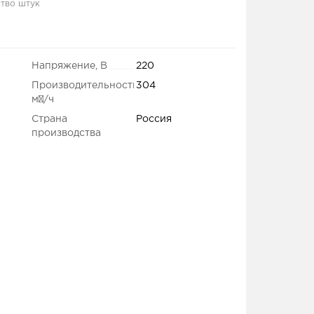
тво штук
Напряжение, В
220
Производительность,
304
м³/ч
Страна
Россия
производства