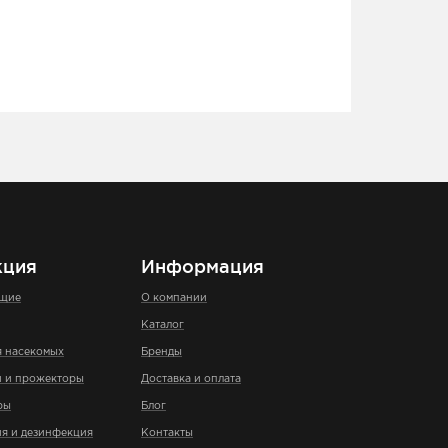
кция
Информация
ющие
О компании
Каталог
я насекомых
Бренды
и и прожекторы
Доставка и оплата
ры
Блог
я и дезинфекция
Контакты