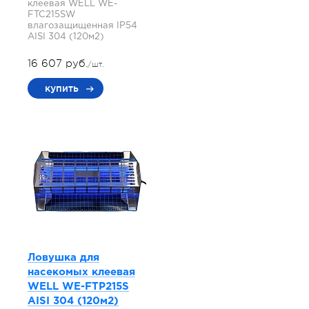
клеевая WELL WE-
FTC215SW
влагозащищенная IP54
AISI 304 (120м2)
16 607 руб.
/шт.
купить
Ловушка для
насекомых клеевая
WELL WE-FTP215S
AISI 304 (120м2)