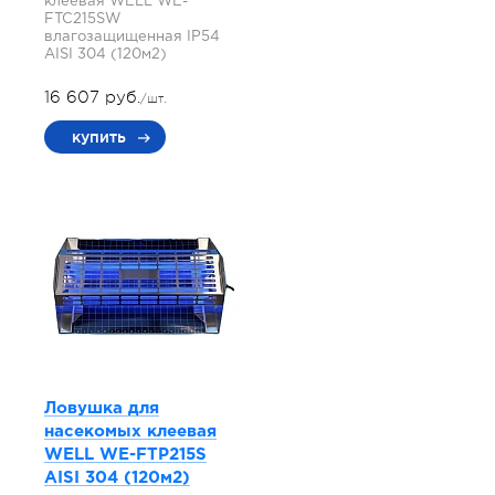
клеевая WELL WE-
FTC215SW
влагозащищенная IP54
AISI 304 (120м2)
16 607 руб.
/шт.
купить
Ловушка для
насекомых клеевая
WELL WE-FTP215S
AISI 304 (120м2)