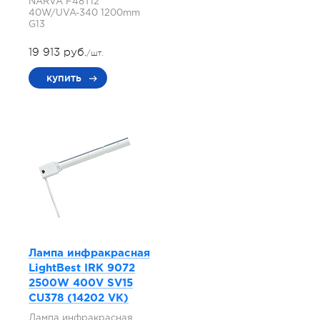
NARVA F48T12
40W/UVA-340 1200mm
G13
19 913 руб.
/шт.
купить
Лампа инфракрасная
LightBest IRK 9072
2500W 400V SV15
СU378 (14202 VK)
Лампа инфракрасная