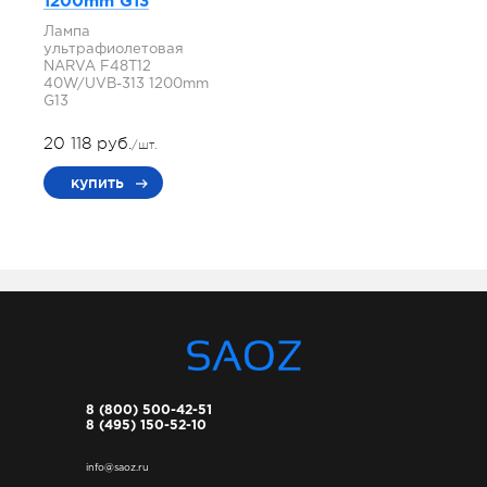
1200mm G13
Лампа
ультрафиолетовая
NARVA F48T12
40W/UVB-313 1200mm
G13
20 118 руб.
/шт.
купить
8 (800) 500-42-51
8 (495) 150-52-10
info@saoz.ru