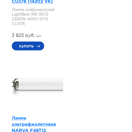
СU378 (14202 VK)
Лампа инфракрасная
LightBest IRK 9072
2500W 400V SV15
СU378
3 825 руб.
/шт.
купить
Лампа
ультрафиолетовая
NARVA F48T12