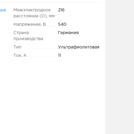
вые
Межэлектродное
216
расстояние (O), мм
Напряжение, В
540
Страна
Германия
производства
Тип
Ультрафиолетовая
Ток, А
11