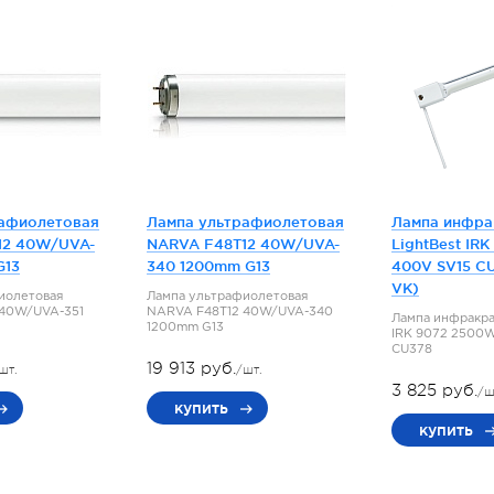
рафиолетовая
Лампа ультрафиолетовая
Лампа инфра
12 40W/UVA-
NARVA F48T12 40W/UVA-
LightBest IR
G13
340 1200mm G13
400V SV15 СU
VK)
иолетовая
Лампа ультрафиолетовая
 40W/UVA-351
NARVA F48T12 40W/UVA-340
Лампа инфракра
1200mm G13
IRK 9072 2500W
СU378
19 913 руб.
шт.
/шт.
3 825 руб.
/ш
купить
купить