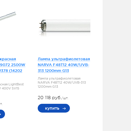
красная
Лампа ультрафиолетовая
K 9072 2500W
NARVA F48T12 40W/UVB-
378 (14202
313 1200mm G13
Лампа ультрафиолетовая
NARVA F48T12 40W/UVB-313
сная LightBest
1200mm G13
 400V SV15
20 118 руб.
/шт.
т.
купить