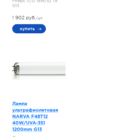
Philips TL-D 18W/52 T8
G13
1 902 руб.
/шт.
купить
Лампа
ультрафиолетовая
NARVA F48T12
40W/UVA-351
1200mm G13