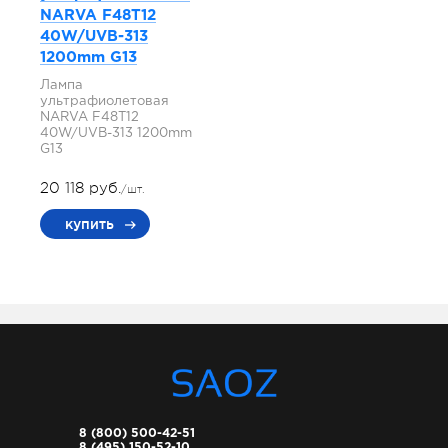
NARVA F48T12
40W/UVB-313
1200mm G13
Лампа
ультрафиолетовая
NARVA F48T12
40W/UVB-313 1200mm
G13
20 118 руб.
/шт.
купить
8 (800) 500-42-51
8 (495) 150-52-10