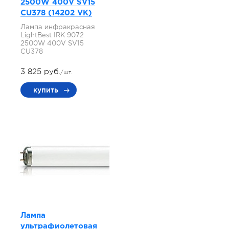
2500W 400V SV15
СU378 (14202 VK)
Лампа инфракрасная
LightBest IRK 9072
2500W 400V SV15
СU378
3 825 руб.
/шт.
купить
Лампа
ультрафиолетовая