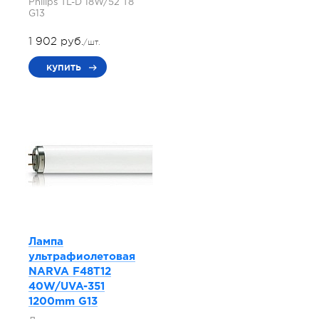
Philips TL-D 18W/52 T8
G13
1 902 руб.
/шт.
купить
Лампа
ультрафиолетовая
NARVA F48T12
40W/UVA-351
1200mm G13