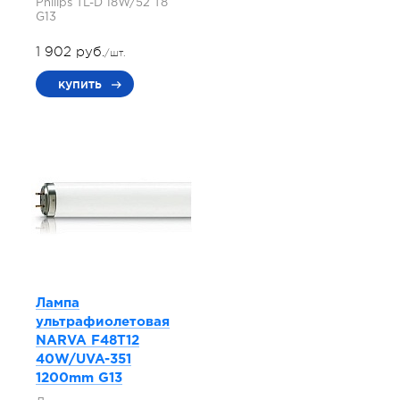
Philips TL-D 18W/52 T8
G13
1 902 руб.
/шт.
купить
Лампа
ультрафиолетовая
NARVA F48T12
40W/UVA-351
1200mm G13