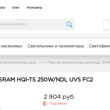
лата
Блог
Контакты
 насекомых
Светильники и прожекторы
Светофил
еталлогалогенные
Лампа металлогалогенная OS
OSRAM HQI-TS 250W/NDL UVS FC2
2 904 руб.
Под заказ