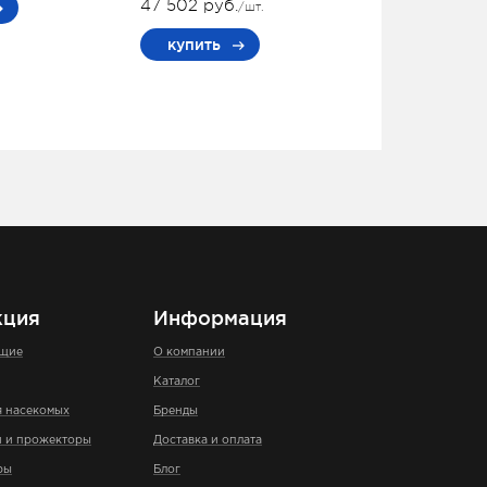
47 502 руб.
/шт.
купить
кция
Информация
ющие
О компании
Каталог
я насекомых
Бренды
и и прожекторы
Доставка и оплата
ры
Блог