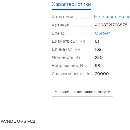
Характеристики
Категория
Металлогалоген
Артикул
4008321766878
Бренд
OSRAM
Диаметр (D), мм
81
Длина (C), мм
162
Мощность, Вт
250
Напряжение, В
98
Световой поток, lm
20000
Условия по доставке и оплате
50W/NDL UVS FC2