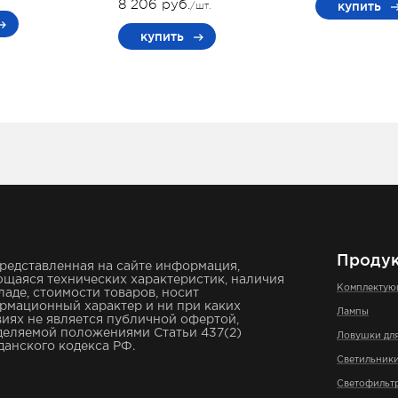
8 206 руб.
купить
/шт.
купить
Проду
редставленная на сайте информация,
щаяся технических характеристик, наличия
Комплекту
ладе, стоимости товаров, носит
рмационный характер и ни при каких
Лампы
иях не является публичной офертой,
деляемой положениями Статьи 437(2)
Ловушки дл
анского кодекса РФ.
Светильник
Светофильт