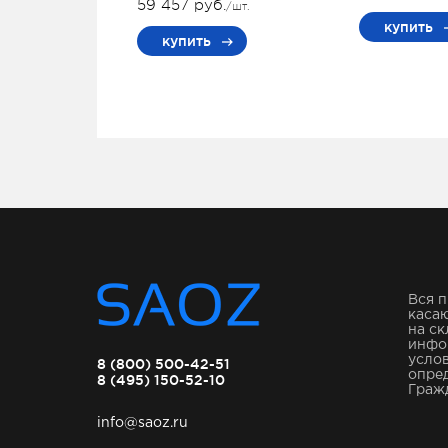
59 457 руб.
/шт.
купить
купить
Вся п
касаю
на ск
инфо
услов
8 (800) 500-42-51
опре
8 (495) 150-52-10
Гражд
info@saoz.ru