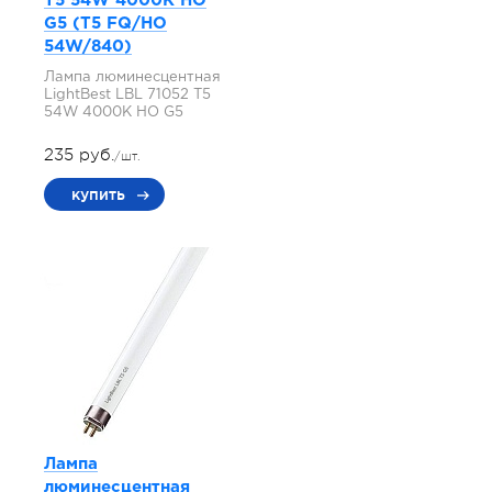
T5 54W 4000K HO
G5 (T5 FQ/HO
54W/840)
Лампа люминесцентная
LightBest LBL 71052 T5
54W 4000K HO G5
235 руб.
/шт.
купить
Лампа
люминесцентная