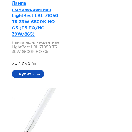
Лампа
люминесцентная
LightBest LBL 71050
T5 39W 6500K HO
G5 (T5 FQ/HO
39W/865)
Лампа люминесцентная
LightBest LBL 71050 T5
39W 6500K HO G5
207 руб.
/шт.
купить