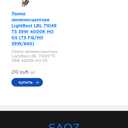
Лампа
люминесцентная
LightBest LBL 71049
T5 39W 4000K HO
G5 (T5 FQ/HO
39W/840)
Лампа люминесцентная
LightBest LBL 71049 T5
39W 4000K HO G5
210 руб.
/шт.
купить