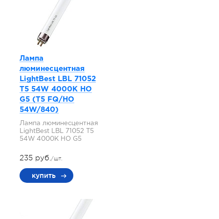
Лампа
люминесцентная
LightBest LBL 71052
T5 54W 4000K HO
G5 (T5 FQ/HO
54W/840)
Лампа люминесцентная
LightBest LBL 71052 T5
54W 4000K HO G5
235 руб.
/шт.
купить