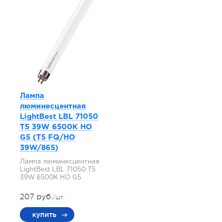
Лампа
люминесцентная
LightBest LBL 71050
T5 39W 6500K HO
G5 (T5 FQ/HO
39W/865)
Лампа люминесцентная
LightBest LBL 71050 T5
39W 6500K HO G5
207 руб.
/шт.
купить