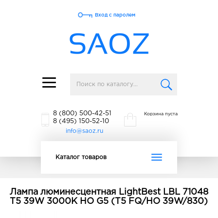
Вход с паролем
Toggle
navigation
8 (800) 500-42-51
Корзина пуста
8 (495) 150-52-10
info@saoz.ru
Toggle
Каталог товаров
navigation
Лампа люминесцентная LightBest LBL 71048
T5 39W 3000K HO G5 (T5 FQ/HO 39W/830)