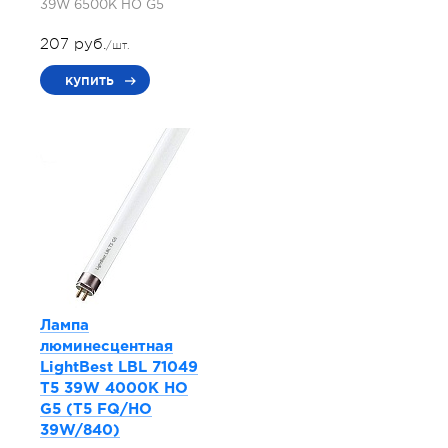
39W 6500K HO G5
207 руб.
/шт.
купить
Лампа
люминесцентная
LightBest LBL 71049
T5 39W 4000K HO
G5 (T5 FQ/HO
39W/840)