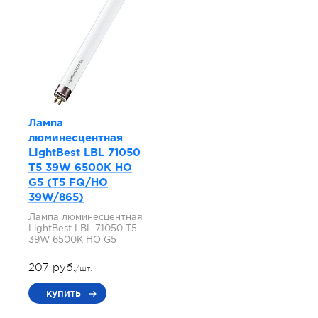
Лампа
люминесцентная
LightBest LBL 71050
T5 39W 6500K HO
G5 (T5 FQ/HO
39W/865)
Лампа люминесцентная
LightBest LBL 71050 T5
39W 6500K HO G5
207 руб.
/шт.
купить