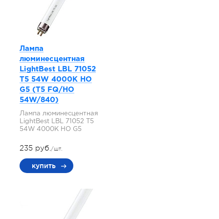
Лампа
люминесцентная
LightBest LBL 71052
T5 54W 4000K HO
G5 (T5 FQ/HO
54W/840)
Лампа люминесцентная
LightBest LBL 71052 T5
54W 4000K HO G5
235 руб.
/шт.
купить