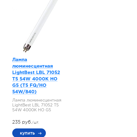
Лампа
люминесцентная
LightBest LBL 71052
T5 54W 4000K HO
G5 (T5 FQ/HO
54W/840)
Лампа люминесцентная
LightBest LBL 71052 T5
54W 4000K HO G5
235 руб.
/шт.
купить