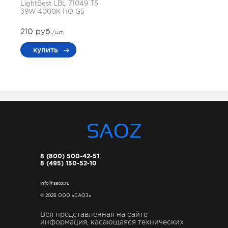
LightBest LBL 71049 T5
39W 4000K HO G5
210 руб.
/шт.
купить
8 (800) 500-42-51
8 (495) 150-52-10
info@saoz.ru
© 2026 ООО «САОЗ»
Вся представленная на сайте
информация, касающаяся технических