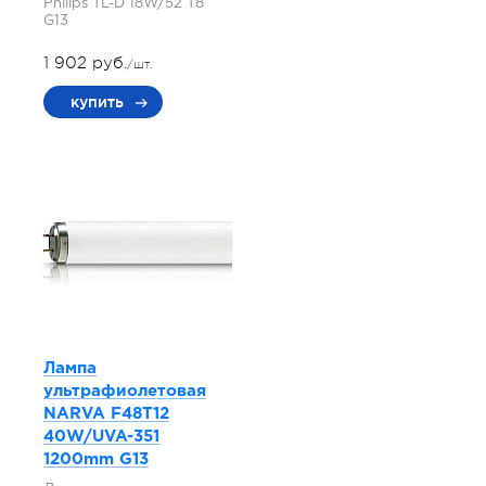
Philips TL-D 18W/52 T8
G13
1 902 руб.
/шт.
купить
Лампа
ультрафиолетовая
NARVA F48T12
40W/UVA-351
1200mm G13