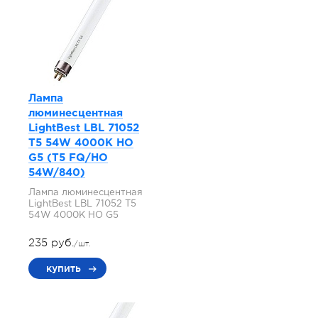
Лампа
люминесцентная
LightBest LBL 71052
T5 54W 4000K HO
G5 (T5 FQ/HO
54W/840)
Лампа люминесцентная
LightBest LBL 71052 T5
54W 4000K HO G5
235 руб.
/шт.
купить