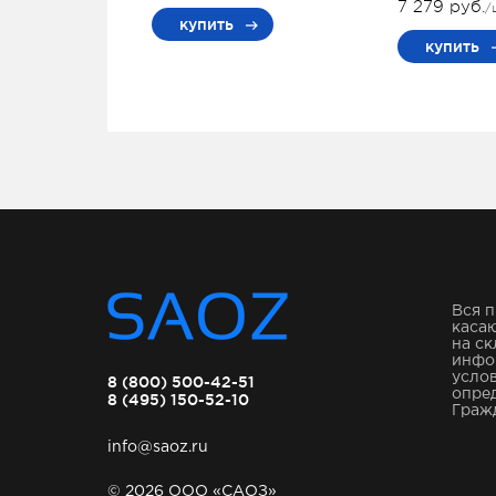
7 279 руб.
/
купить
купить
Вся п
касаю
на ск
инфо
услов
8 (800) 500-42-51
опре
8 (495) 150-52-10
Гражд
info@saoz.ru
© 2026 ООО «САОЗ»