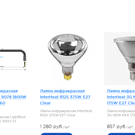
акрасная
Лампа инфракрасная
Лампа инфра
K 9078 1800W
InterHeat R125 375W E27
InterHeat 3G
260
Clear
175W E27 Cle
Лампа инфракрасная InterHeat
Лампа инфракрас
R125 375W E27 Clear
3G NEW PAR 175
сная LightBest
W 400V ST
1 280 руб.
857 руб.
/шт.
/шт.