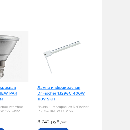
красная
Лампа инфракрасная
 NEW PAR
Dr.Fischer 13296C 400W
ar
110V SK11
ная InterHeat
Лампа инфракрасная Dr.Fischer
W E27 Clear
13296C 400W 110V SK11
8 742 руб.
/шт.