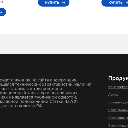
купить
купить
шт.
Проду
редставленная на сайте информация,
щаяся технических характеристик, наличия
Комплекту
ладе, стоимости товаров, носит
рмационный характер и ни при каких
Лампы
иях не является публичной офертой,
деляемой положениями Статьи 437(2)
Ловушки дл
анского кодекса РФ.
Светильник
Светофильт
Стерилизаци