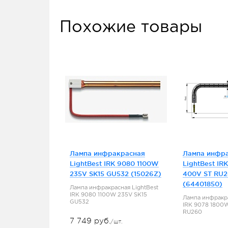
Похожие товары
Лампа инфракрасная
Лампа инфр
LightBest IRK 9080 1100W
LightBest IR
235V SK15 GU532 (15026Z)
400V ST RU
(64401850)
Лампа инфракрасная LightBest
IRK 9080 1100W 235V SK15
Лампа инфракра
GU532
IRK 9078 1800
RU260
7 749 руб.
/шт.