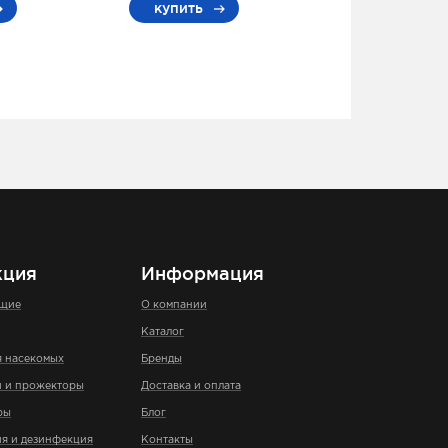
купить
кция
Информация
ющие
О компании
Каталог
я насекомых
Бренды
и и прожекторы
Доставка и оплата
ры
Блог
я и дезинфекция
Контакты