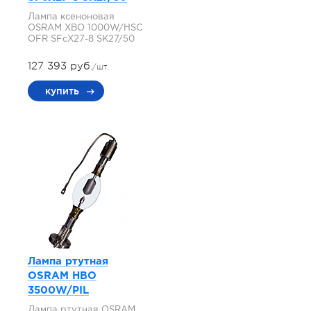
Лампа ксеноновая
OSRAM XBO 1000W/HSC
OFR SFcX27-8 SK27/50
127 393 руб.
/шт.
купить
Лампа ртутная
OSRAM HBO
3500W/PIL
Лампа ртутная OSRAM