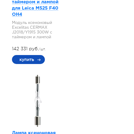
таймером и лампой
для Leica M525 F40
OH4
Модуль ксеноновый
Excelitas CERMAX
J2018/Y1915 300W с
таймером и лампой
142 331 руб.
/шт.
купить
Лампа ксеноновая