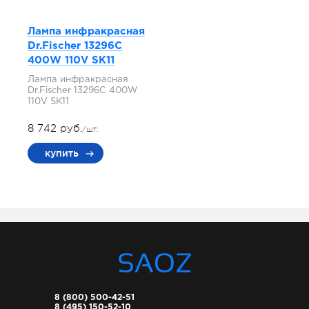
Лампа инфракрасная
Dr.Fischer 13296C
400W 110V SK11
Лампа инфракрасная
Dr.Fischer 13296C 400W
110V SK11
8 742 руб.
/шт.
купить
8 (800) 500-42-51
8 (495) 150-52-10