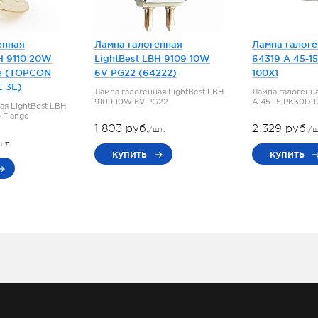
енная
Лампа галогенная
Лампа галог
H 9110 20W
LightBest LBH 9109 10W
64319 A 45-1
e (TOPCON
6V PG22 (64222)
100X1
E 3E)
Лампа галогенная LightBest LBH
Лампа галогенн
9109 10W 6V PG22
A 45-15 PK30D 
ая LightBest LBH
 Flange
1 803 руб.
2 329 руб.
/шт.
/ш
шт.
купить
купить