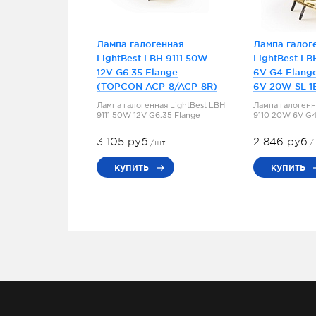
Лампа галогенная
Лампа галог
LightBest LBH 9111 50W
LightBest LB
12V G6.35 Flange
6V G4 Flang
(TOPCON ACP-8/ACP-8R)
6V 20W SL 1
Лампа галогенная LightBest LBH
Лампа галогенн
9111 50W 12V G6.35 Flange
9110 20W 6V G4
3 105 руб.
2 846 руб.
/шт.
/
купить
купить