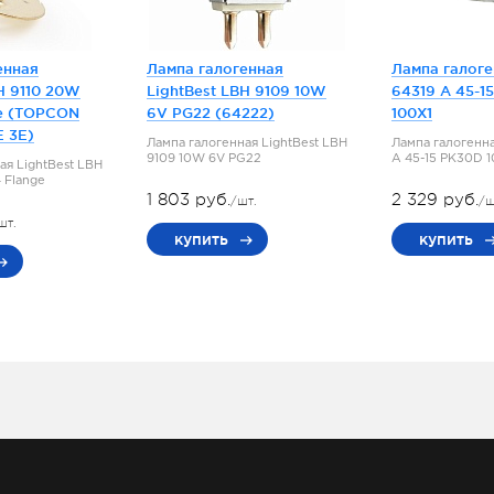
енная
Лампа галогенная
Лампа галог
H 9110 20W
LightBest LBH 9109 10W
64319 A 45-1
e (TOPCON
6V PG22 (64222)
100X1
E 3E)
Лампа галогенная LightBest LBH
Лампа галогенн
9109 10W 6V PG22
A 45-15 PK30D 
ая LightBest LBH
 Flange
1 803 руб.
2 329 руб.
/шт.
/ш
шт.
купить
купить