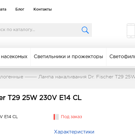
лата
Блог
Контакты
 насекомых
Светильники и прожекторы
Светофил
алогенные
Лампа накаливания Dr. Fischer T29 25
her T29 25W 230V E14 CL
Под заказ
Характеристики