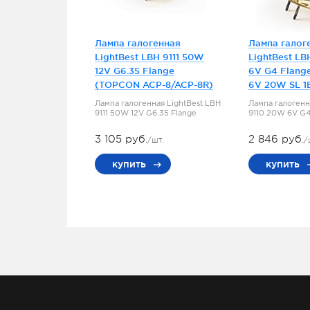
Лампа галогенная
Лампа галог
LightBest LBH 9111 50W
LightBest LB
12V G6.35 Flange
6V G4 Flang
(TOPCON ACP-8/ACP-8R)
6V 20W SL 1
Лампа галогенная LightBest LBH
Лампа галогенн
9111 50W 12V G6.35 Flange
9110 20W 6V G4
3 105 руб.
2 846 руб.
/шт.
/
купить
купить