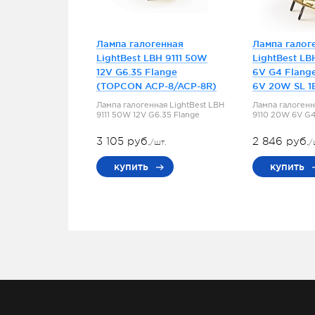
Лампа галогенная
Лампа галог
LightBest LBH 9111 50W
LightBest LB
12V G6.35 Flange
6V G4 Flang
(TOPCON ACP-8/ACP-8R)
6V 20W SL 1
Лампа галогенная LightBest LBH
Лампа галогенн
9111 50W 12V G6.35 Flange
9110 20W 6V G4
3 105 руб.
2 846 руб.
/шт.
/
купить
купить