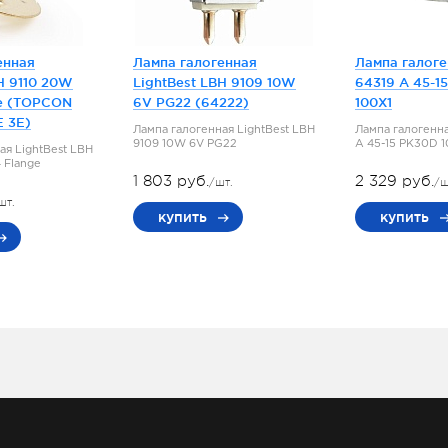
енная
Лампа галогенная
Лампа галог
H 9110 20W
LightBest LBH 9109 10W
64319 A 45-1
e (TOPCON
6V PG22 (64222)
100X1
E 3E)
Лампа галогенная LightBest LBH
Лампа галогенн
9109 10W 6V PG22
A 45-15 PK30D 
ая LightBest LBH
 Flange
1 803 руб.
2 329 руб.
/шт.
/ш
шт.
купить
купить