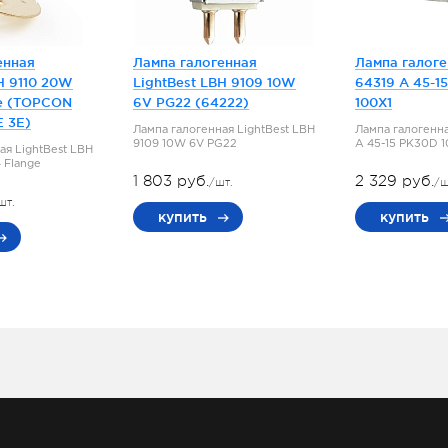
енная
Лампа галогенная
Лампа галог
H 9110 20W
LightBest LBH 9109 10W
64319 A 45-1
e (TOPCON
6V PG22 (64222)
100X1
E 3E)
Лампа галогенная LightBest LBH
Лампа галогенн
9109 10W 6V PG22
A 45-15 PK30D 
ая LightBest LBH
 Flange
1 803 руб.
2 329 руб.
/шт.
/ш
шт.
купить
купить