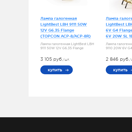
Лампа галогенная
Лампа галог
LightBest LBH 9111 50W
LightBest LB
12V G6.35 Flange
6V G4 Flang
(TOPCON ACP-8/ACP-8R)
6V 20W SL 1
Лампа галогенная LightBest LBH
Лампа галогенн
9111 50W 12V G6.35 Flange
9110 20W 6V G4
3 105 руб.
2 846 руб.
/шт.
/
купить
купить