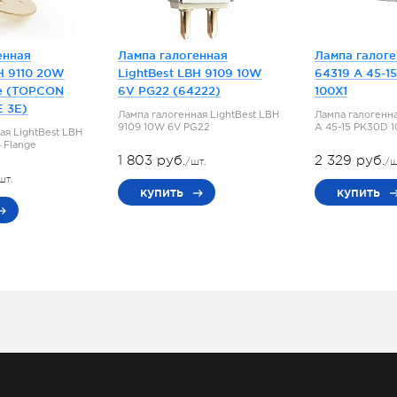
енная
Лампа галогенная
Лампа галог
H 9110 20W
LightBest LBH 9109 10W
64319 A 45-1
e (TOPCON
6V PG22 (64222)
100X1
E 3E)
Лампа галогенная LightBest LBH
Лампа галогенн
9109 10W 6V PG22
A 45-15 PK30D 
ая LightBest LBH
 Flange
1 803 руб.
2 329 руб.
/шт.
/ш
шт.
купить
купить