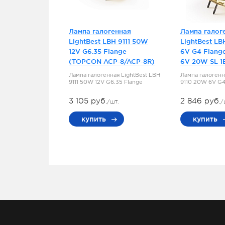
Лампа галогенная
Лампа галог
LightBest LBH 9111 50W
LightBest LB
12V G6.35 Flange
6V G4 Flang
(TOPCON ACP-8/ACP-8R)
6V 20W SL 1
Лампа галогенная LightBest LBH
Лампа галогенн
9111 50W 12V G6.35 Flange
9110 20W 6V G4
3 105 руб.
2 846 руб.
/шт.
/
купить
купить