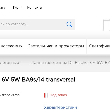
лата
Блог
Контакты
 насекомых
Светильники и прожекторы
Светофил
алогенные
Лампа галогенная Dr. Fischer 6V 5W BA9
 6V 5W BA9s/14 transversal
Под заказ
Характеристики