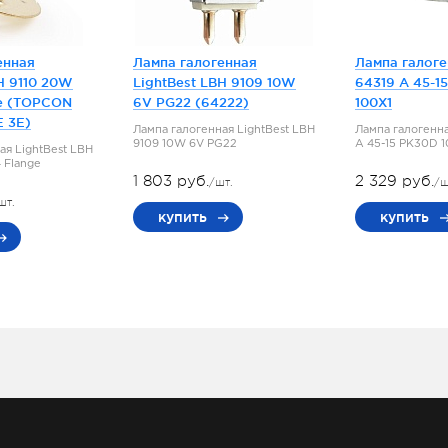
енная
Лампа галогенная
Лампа галог
H 9110 20W
LightBest LBH 9109 10W
64319 A 45-1
e (TOPCON
6V PG22 (64222)
100X1
E 3E)
Лампа галогенная LightBest LBH
Лампа галогенн
9109 10W 6V PG22
A 45-15 PK30D 
ая LightBest LBH
 Flange
1 803 руб.
2 329 руб.
/шт.
/ш
шт.
купить
купить