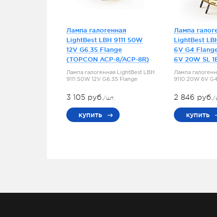
Лампа галогенная
Лампа галог
LightBest LBH 9111 50W
LightBest LB
12V G6.35 Flange
6V G4 Flang
(TOPCON ACP-8/ACP-8R)
6V 20W SL 1
Лампа галогенная LightBest LBH
Лампа галогенн
9111 50W 12V G6.35 Flange
9110 20W 6V G4
3 105 руб.
2 846 руб.
/шт.
/
купить
купить