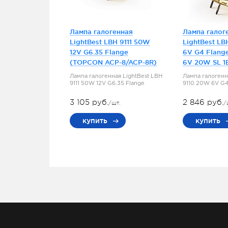
Лампа галогенная
Лампа галог
LightBest LBH 9111 50W
LightBest LB
12V G6.35 Flange
6V G4 Flang
(TOPCON ACP-8/ACP-8R)
6V 20W SL 1
Лампа галогенная LightBest LBH
Лампа галогенн
9111 50W 12V G6.35 Flange
9110 20W 6V G4
3 105 руб.
2 846 руб.
/шт.
/
купить
купить