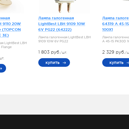
енная
Лампа галогенная
Лампа галог
H 9110 20W
LightBest LBH 9109 10W
64319 A 45-1
e (TOPCON
6V PG22 (64222)
100X1
E 3E)
Лампа галогенная LightBest LBH
Лампа галогенн
9109 10W 6V PG22
A 45-15 PK30D 
ая LightBest LBH
 Flange
1 803 руб.
2 329 руб.
/шт.
/ш
шт.
купить
купить