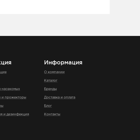
кция
Информация
ющие
О компании
Каталог
я насекомых
Бренды
и и прожекторы
Доставка и оплата
ры
Блог
я и дезинфекция
Контакты