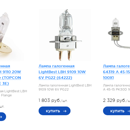
енная
Лампа галогенная
Лампа галог
H 9110 20W
LightBest LBH 9109 10W
64319 A 45-1
e (TOPCON
6V PG22 (64222)
100X1
E 3E)
Лампа галогенная LightBest LBH
Лампа галогенн
9109 10W 6V PG22
A 45-15 PK30D 
ая LightBest LBH
 Flange
1 803 руб.
2 329 руб.
/шт.
/ш
шт.
купить
купить