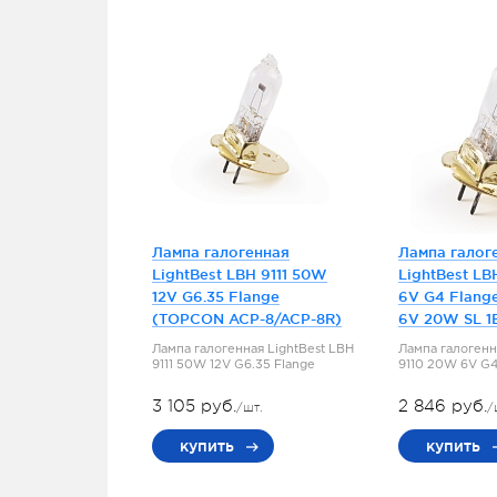
Лампа галогенная
Лампа галог
LightBest LBH 9111 50W
LightBest LB
12V G6.35 Flange
6V G4 Flang
(TOPCON ACP-8/ACP-8R)
6V 20W SL 1
Лампа галогенная LightBest LBH
Лампа галогенн
9111 50W 12V G6.35 Flange
9110 20W 6V G4
3 105 руб.
2 846 руб.
/шт.
/
купить
купить