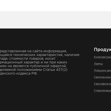
Проду
редставленная на сайте информация,
щаяся технических характеристик, наличия
Комплекту
ладе, стоимости товаров, носит
рмационный характер и ни при каких
Лампы
иях не является публичной офертой,
деляемой положениями Статьи 437(2)
Ловушки дл
анского кодекса РФ.
Светильник
Светофильт
Стерилизаци