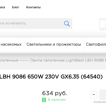
лата
Блог
Контакты
 насекомых
Светильники и прожекторы
Светофил
алогенные
Лампа галогенная LightBest LBH 9086
t LBH 9086 650W 230V GX6.35 (64540)
634 руб.
В наличии
Количес