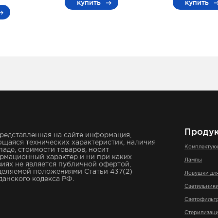
купить
купить
Проду
редставленная на сайте информация,
щаяся технических характеристик, наличия
Комплекту
ладе, стоимости товаров, носит
рмационный характер и ни при каких
Лампы
иях не является публичной офертой,
деляемой положениями Статьи 437(2)
Ловушки дл
анского кодекса РФ.
Светильник
Светофильт
Стерилизаци