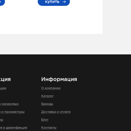
купить
кция
Информация
ющие
О компании
Каталог
я насекомых
Бренды
и и прожекторы
Доставка и оплата
ры
Блог
я и дезинфекция
Контакты