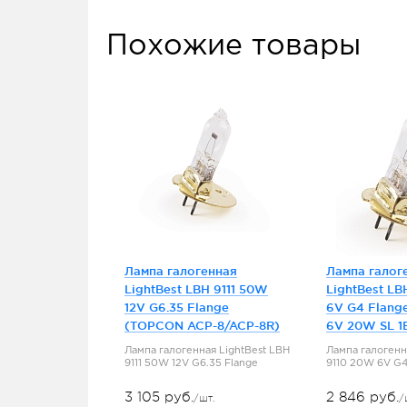
Похожие товары
Лампа галогенная
Лампа галог
LightBest LBH 9111 50W
LightBest LB
12V G6.35 Flange
6V G4 Flang
(TOPCON ACP-8/ACP-8R)
6V 20W SL 1
Лампа галогенная LightBest LBH
Лампа галогенн
9111 50W 12V G6.35 Flange
9110 20W 6V G4
3 105 руб.
2 846 руб.
/шт.
/