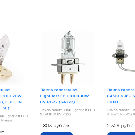
енная
Лампа галогенная
Лампа галог
H 9110 20W
LightBest LBH 9109 10W
64319 A 45-1
e (TOPCON
6V PG22 (64222)
100X1
E 3E)
Лампа галогенная LightBest LBH
Лампа галогенн
9109 10W 6V PG22
A 45-15 PK30D 
ая LightBest LBH
 Flange
1 803 руб.
2 329 руб.
/шт.
/ш
шт.