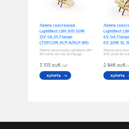
Лампа галогенная
Лампа галог
LightBest LBH 9111 50W
LightBest LB
12V G6.35 Flange
6V G4 Flang
(TOPCON ACP-8/ACP-8R)
6V 20W SL 1
Лампа галогенная LightBest LBH
Лампа галогенн
9111 50W 12V G6.35 Flange
9110 20W 6V G4
3 105 руб.
2 846 руб.
/шт.
/
купить
купить