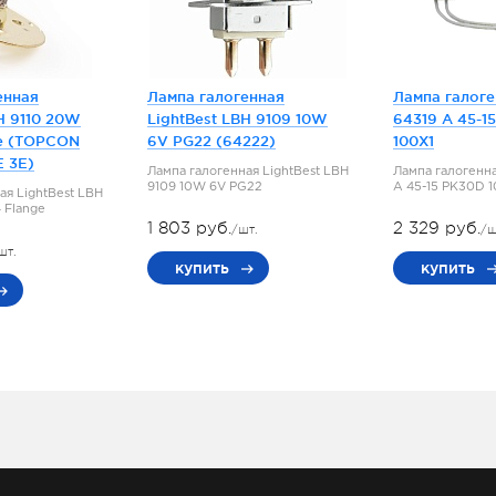
енная
Лампа галогенная
Лампа галог
H 9110 20W
LightBest LBH 9109 10W
64319 A 45-1
e (TOPCON
6V PG22 (64222)
100X1
E 3E)
Лампа галогенная LightBest LBH
Лампа галогенн
9109 10W 6V PG22
A 45-15 PK30D 
ая LightBest LBH
 Flange
1 803 руб.
2 329 руб.
/шт.
/ш
шт.
купить
купить