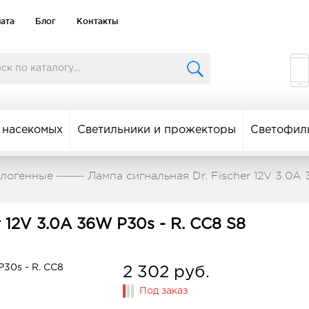
лата
Блог
Контакты
 насекомых
Светильники и прожекторы
Светофил
алогенные
Лампа сигнальная Dr. Fischer 12V 3.0A
r 12V 3.0A 36W P30s - R. CC8 S8
2 302 руб.
Под заказ