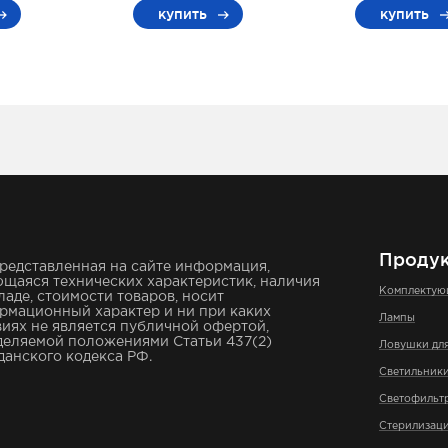
купить
купить
Проду
редставленная на сайте информация,
щаяся технических характеристик, наличия
Комплекту
ладе, стоимости товаров, носит
рмационный характер и ни при каких
Лампы
иях не является публичной офертой,
деляемой положениями Статьи 437(2)
Ловушки дл
анского кодекса РФ.
Светильник
Светофильт
Стерилизаци