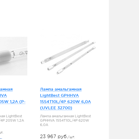
гамная
Лампа амальгамная
HVA
LightBest GPHHVA
05W 1,2A (P-
1554T10L/4P 620W 6,0A
(UVLEE 32700)
ая LightBest
Лампа амальгамная LightBest
4P 205W 1,2A
GPHHVA 1554T10L/4P 620W
6,0A
т.
23 967 руб.
/шт.