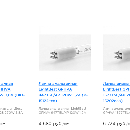
гамная
Лампа амальгамная
Лампа амаль
PHHVA
LightBest GPHVA
LightBest GP
W 3,8A (BIO-
947T5L/4P 120W 1,2A (P-
1577T5L/4P 2
15122eco)
15202eco)
ная LightBest
Лампа амальгамная LightBest
Лампа амальгамн
28 270W 3,8A
GPHVA 947T5L/4P 120W 1,2A
GPHVA 1577T5L/
4 680 руб.
6 734 руб.
/шт.
/шт.
/ш