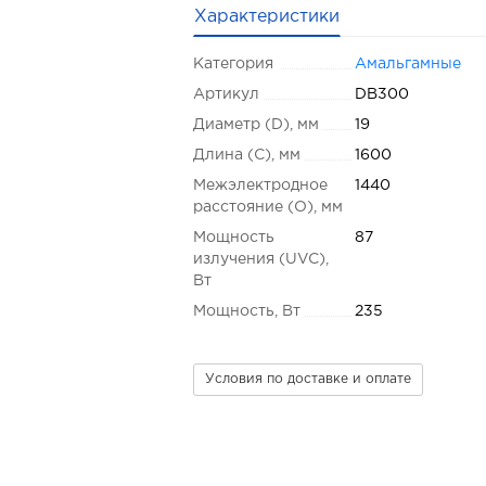
Характеристики
Категория
Амальгамные
Артикул
DB300
Диаметр (D), мм
19
Длина (C), мм
1600
Межэлектродное
1440
расстояние (O), мм
Мощность
87
излучения (UVC),
Вт
Мощность, Вт
235
Условия по доставке и оплате