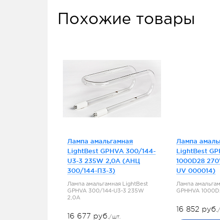
Похожие товары
Лампа амальгамная
Лампа амаль
LightBest GPHVA 300/144-
LightBest G
U3-3 235W 2,0A (АНЦ
1000D28 270
300/144-П3-3)
UV 000014)
Лампа амальгамная LightBest
Лампа амальгам
GPHVA 300/144-U3-3 235W
GPHHVA 1000D
2,0A
16 852 руб.
16 677 руб.
/шт.