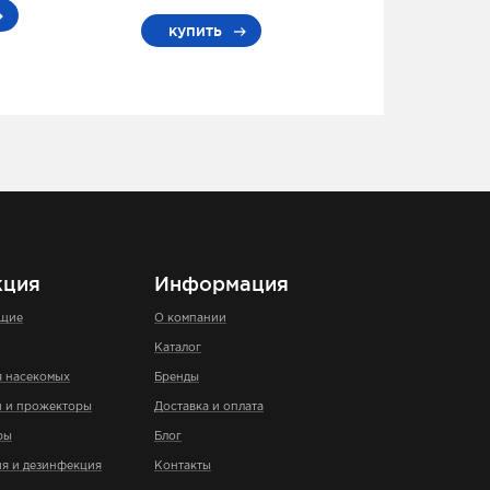
купить
кция
Информация
ющие
О компании
Каталог
я насекомых
Бренды
и и прожекторы
Доставка и оплата
ры
Блог
я и дезинфекция
Контакты