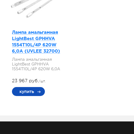
Лампа амальгамная
LightBest GPHHVA
1554T10L/4P 620W
6,0A (UVLEE 32700)
Лампа амальгамная
LightBest GPHHVA
1554T10L/4P 620W 6,0A
23 967 руб.
/шт.
купить