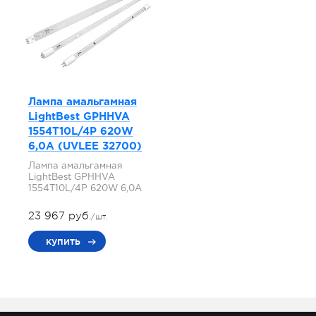
Лампа амальгамная
LightBest GPHHVA
1554T10L/4P 620W
6,0A (UVLEE 32700)
Лампа амальгамная
LightBest GPHHVA
1554T10L/4P 620W 6,0A
23 967 руб.
/шт.
купить