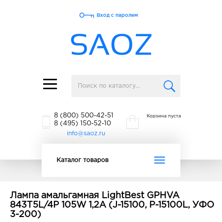
Вход с паролем
Toggle
navigation
8 (800) 500-42-51
Корзина пуста
8 (495) 150-52-10
info@saoz.ru
Toggle
Каталог товаров
navigation
Лампа амальгaмная LightBest GPHVA
843T5L/4P 105W 1,2A (J-15100, P-15100L, УФО
3-200)