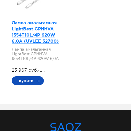
Лампа амальгамная
LightBest GPHHVA
1554T10L/4P 620W
6,0A (UVLEE 32700)
Лампа амальгамная
LightBest GPHHVA
1554T10L/4P 620W 6,0A
23 967 руб.
/шт.
купить