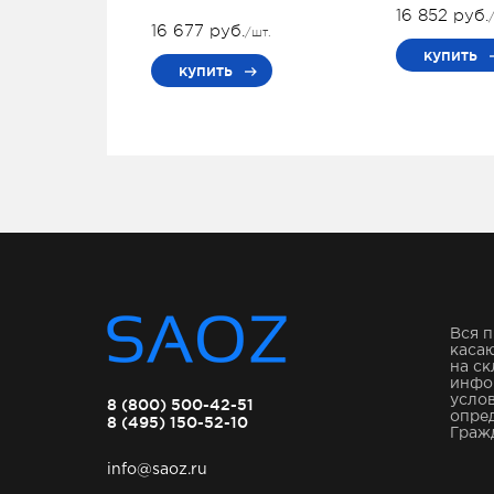
16 852 руб.
16 677 руб.
/шт.
купить
купить
Вся п
касаю
на ск
инфо
услов
8 (800) 500-42-51
опре
8 (495) 150-52-10
Гражд
info@saoz.ru