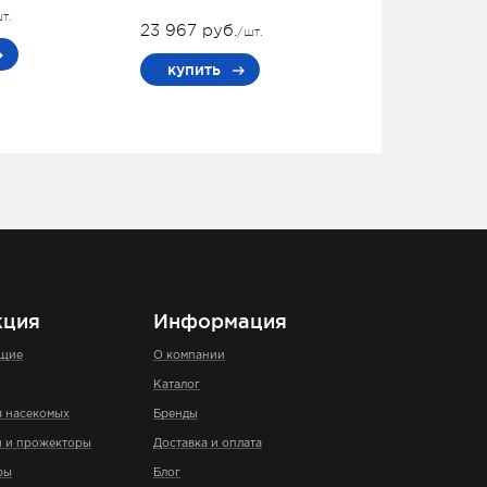
т.
23 967 руб.
/шт.
купить
кция
Информация
ющие
О компании
Каталог
я насекомых
Бренды
и и прожекторы
Доставка и оплата
ры
Блог