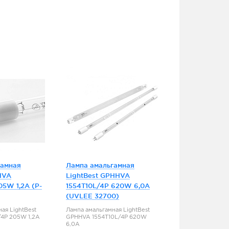
гамная
Лампа амальгамная
HVA
LightBest GPHHVA
05W 1,2A (P-
1554T10L/4P 620W 6,0A
(UVLEE 32700)
ая LightBest
Лампа амальгамная LightBest
4P 205W 1,2A
GPHHVA 1554T10L/4P 620W
6,0A