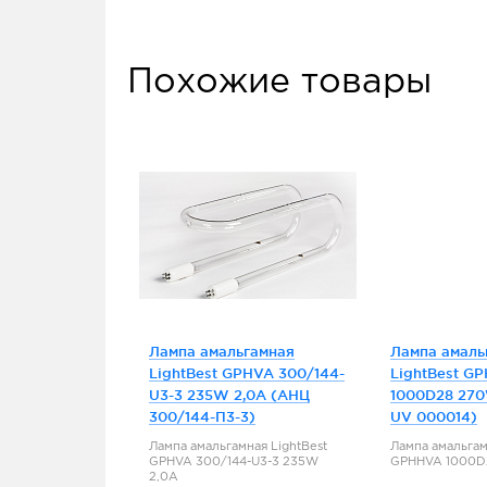
Похожие товары
Лампа амальгамная
Лампа амаль
LightBest GPHVA 300/144-
LightBest G
U3-3 235W 2,0A (АНЦ
1000D28 270
300/144-П3-3)
UV 000014)
Лампа амальгамная LightBest
Лампа амальгам
GPHVA 300/144-U3-3 235W
GPHHVA 1000D
2,0A