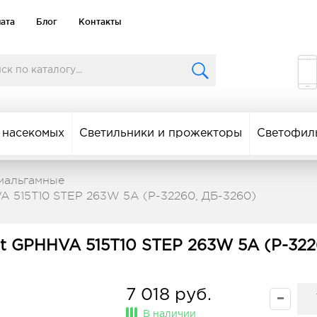
лата
Блог
Контакты
 насекомых
Светильники и прожекторы
Светофил
мальгамные
A 515T10 STEP 263W 5A (P-32260, ДБ-3260)
t GPHHVA 515T10 STEP 263W 5A (P-322
7 018 руб.
В наличии