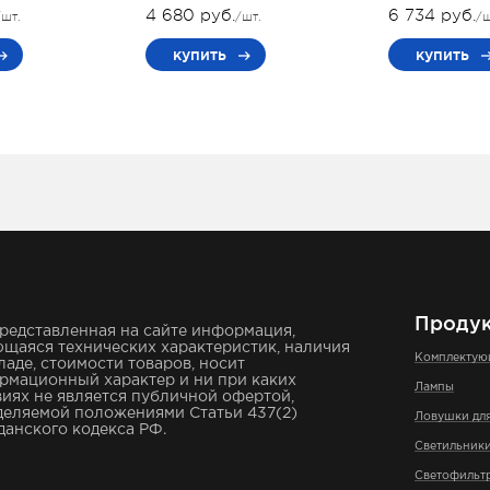
4 680 руб.
6 734 руб.
/шт.
/шт.
/ш
купить
купить
Проду
редставленная на сайте информация,
щаяся технических характеристик, наличия
Комплекту
ладе, стоимости товаров, носит
рмационный характер и ни при каких
Лампы
иях не является публичной офертой,
деляемой положениями Статьи 437(2)
Ловушки дл
анского кодекса РФ.
Светильник
Светофильт