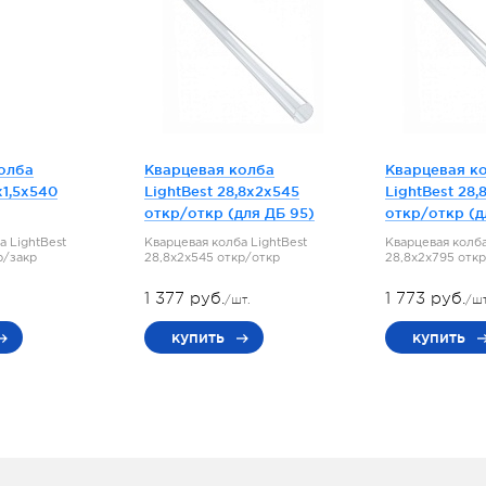
олба
Кварцевая колба
Кварцевая к
x1,5x540
LightBest 28,8x2x545
LightBest 28,
откр/откр (для ДБ 95)
откр/откр (д
а LightBest
Кварцевая колба LightBest
Кварцевая колба
р/закр
28,8x2x545 откр/откр
28,8x2x795 отк
1 377 руб.
1 773 руб.
.
/шт.
/шт
купить
купить