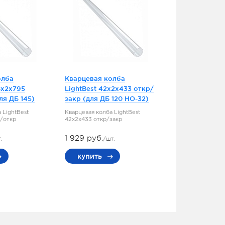
олба
Кварцевая колба
8x2x795
LightBest 42x2x433 откр/
ля ДБ 145)
закр (для ДБ 120 НО-32)
 LightBest
Кварцевая колба LightBest
р/откр
42x2x433 откр/закр
1 929 руб.
.
/шт.
купить