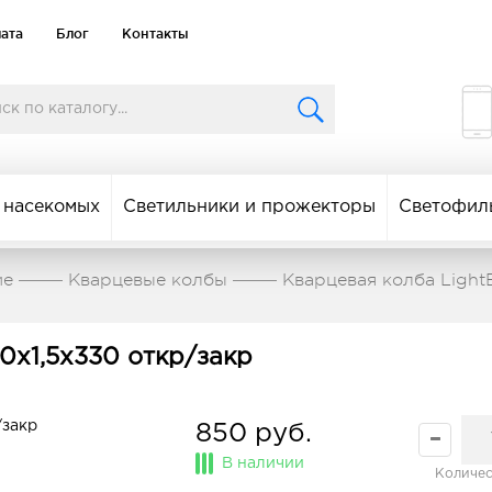
лата
Блог
Контакты
 насекомых
Светильники и прожекторы
Светофил
ие
Кварцевые колбы
Кварцевая колба Light
0x1,5x330 откр/закр
850 руб.
В наличии
Количес