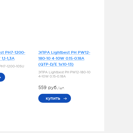
st PH7-1200-
ЭПРА Lightbest PH PW12-
1,1-1,3A
180-10 4-10W 0.15-0.18A
(QTP-D/E 1x10-13)
 PH7-1200-105U
ЭПРА Lightbest PH PW12-180-10
4-10W 0.15-0.18A
559 руб.
/шт.
купить