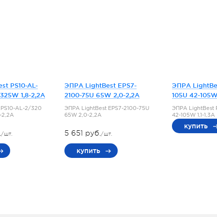
st PS10-AL-
ЭПРА LightBest EPS7-
ЭПРА LightBe
325W 1,8-2,2A
2100-75U 65W 2,0-2,2A
105U 42-105W 
 PS10-AL-2/320
ЭПРА LightBest EPS7-2100-75U
ЭПРА LightBest
-2,2A
65W 2,0-2,2A
42-105W 1,1-1,3A
купить
.
5 651 руб.
/шт.
/шт.
купить