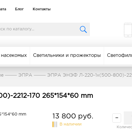
лата
Блог
Контакты
 насекомых
Светильники и прожекторы
Светофил
ие
ЭПРА
ЭПРА ЭНЭФ Л-220-1x(500-800)-221
0)-2212-170 265*154*60 mm
13 800 руб.
В наличии
Количес