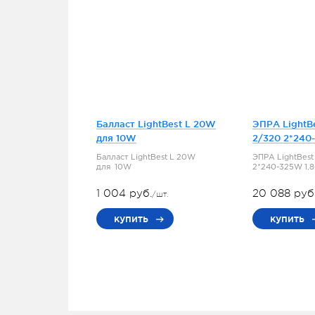
Балласт LightBest L 20W
ЭПРА LightBe
для 10W
2/320 2*240-
Балласт LightBest L 20W
ЭПРА LightBest
для 10W
2*240-325W 1,8
1 004 руб.
20 088 руб
/шт.
купить
купить