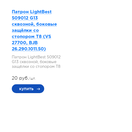
Патрон LightBest
509012 G13
сквозной, боковые
защёлки со
стопором T8 (VS
27700, BJB
26.290.1011.50)
Патрон LightBest 509012
G13 сквозной, боковые
защёлки со стопором T8
20 руб.
/шт.
купить