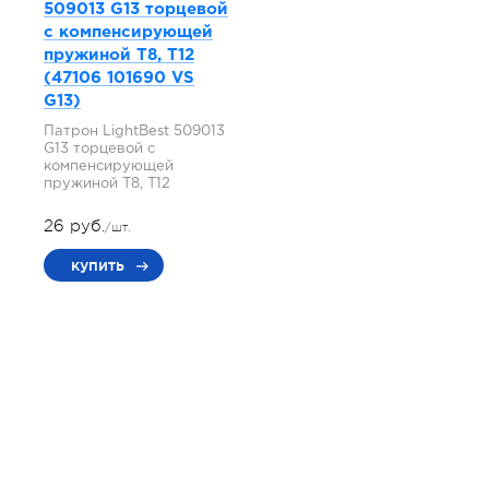
509013 G13 торцевой
с компенсирующей
пружиной T8, T12
(47106 101690 VS
G13)
Патрон LightBest 509013
G13 торцевой с
компенсирующей
пружиной T8, T12
26 руб.
/шт.
купить