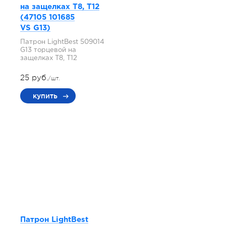
на защелках T8, T12
(47105 101685
VS G13)
Патрон LightBest 509014
G13 торцевой на
защелках T8, T12
25 руб.
/шт.
купить
Патрон LightBest