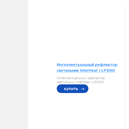
Интеллектуальный рефлектор
светильник InterHeat i-LP300I
Интеллектуальный рефлектор
светильник InterHeat i-LP300I
купить