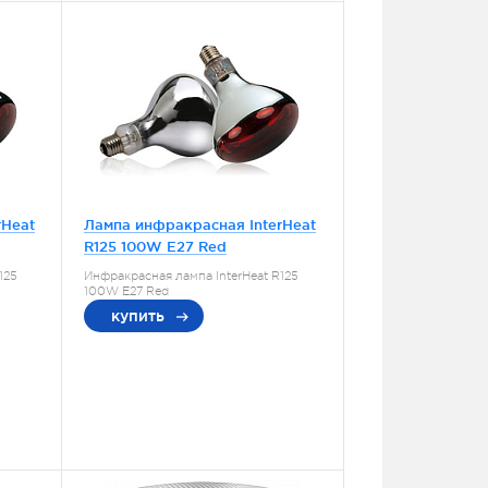
rHeat
Лампа инфракрасная InterHeat
R125 100W E27 Red
125
Инфракрасная лампа InterHeat R125
100W E27 Red
купить