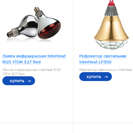
Лампа инфракрасная InterHeat
Рефлектор светильник
R125 175W E27 Red
InterHeat LP300
Лампа инфракрасная InterHeat R125
Рефлектор светильник InterHeat
175W E27 Red
купить
купить