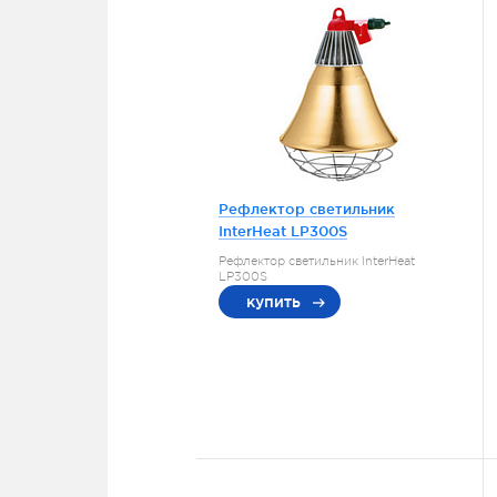
Рефлектор светильник
InterHeat LP300S
Рефлектор светильник InterHeat
LP300S
купить