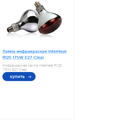
Лампа инфракрасная InterHeat
R125 175W E27 Clear
Инфракрасная лампа InterHeat R125
175W E27 Clear
купить